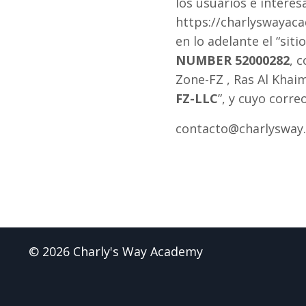
los usuarios e intere
https://charlyswayaca
en lo adelante el “sit
NUMBER 52000282
, 
Zone-FZ , Ras Al Khai
FZ-LLC
”, y cuyo corr
contacto@charlysway
© 2026 Charly's Way Academy